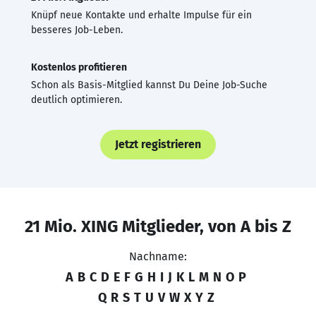
Knüpf neue Kontakte und erhalte Impulse für ein
besseres Job-Leben.
Kostenlos profitieren
Schon als Basis-Mitglied kannst Du Deine Job-Suche
deutlich optimieren.
Jetzt registrieren
21 Mio. XING Mitglieder, von A bis Z
Nachname:
A
B
C
D
E
F
G
H
I
J
K
L
M
N
O
P
Q
R
S
T
U
V
W
X
Y
Z