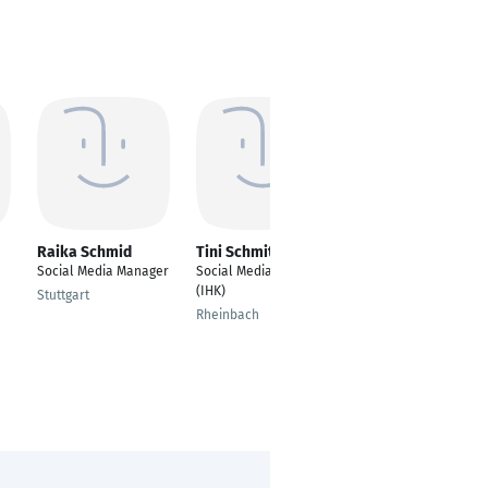
Raika Schmid
Tini Schmitz
Manuela Schlüssel
Social Media Manager
Social Media Manager
Social Media
(IHK)
Managerin IHK ;
Stuttgart
Wirtschaftsfachwirtin
Rheinbach
IHK
Köln