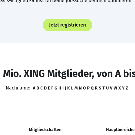
asis-Mitglied kannst Du Deine Job-Suche deutlich optimieren.
Jetzt registrieren
 Mio. XING Mitglieder, von A bi
Nachname:
A
B
C
D
E
F
G
H
I
J
K
L
M
N
O
P
Q
R
S
T
U
V
W
X
Y
Z
Mitgliedschaften
Hauptbereiche