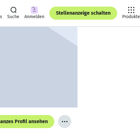
Stellenanzeige schalten
ts
Suche
Anmelden
Produkte
anzes Profil ansehen