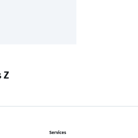
s Z
Services