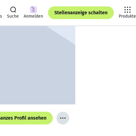
Stellenanzeige schalten
ts
Suche
Anmelden
Produkte
anzes Profil ansehen