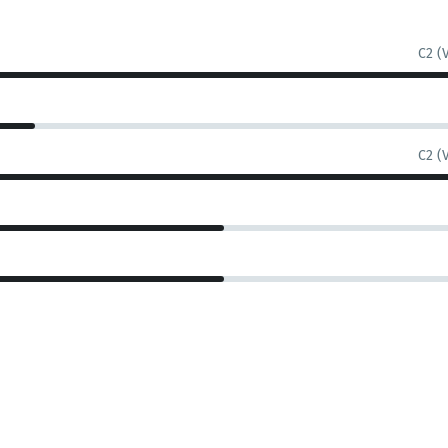
C2 (
C2 (