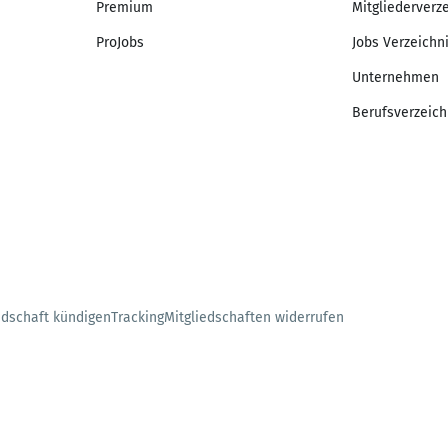
Premium
Mitgliederverz
ProJobs
Jobs Verzeichn
Unternehmen
Berufsverzeich
edschaft kündigen
Tracking
Mitgliedschaften widerrufen