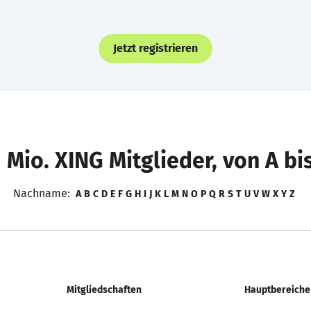
Jetzt registrieren
 Mio. XING Mitglieder, von A bi
Nachname:
A
B
C
D
E
F
G
H
I
J
K
L
M
N
O
P
Q
R
S
T
U
V
W
X
Y
Z
Mitgliedschaften
Hauptbereiche