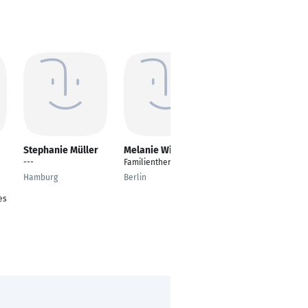
Stephanie Müller
Melanie Wittke
Robin Schiefke
---
Familientherapeutin
---
Hamburg
Berlin
Mülheim (Ruhr)
es