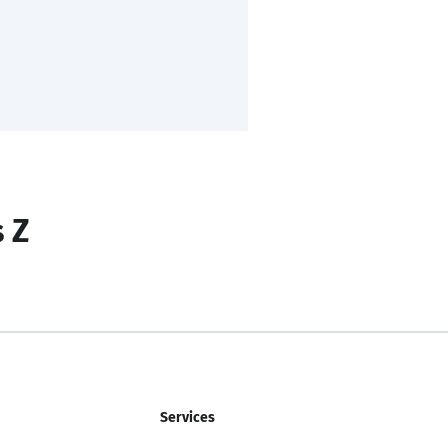
s Z
Services