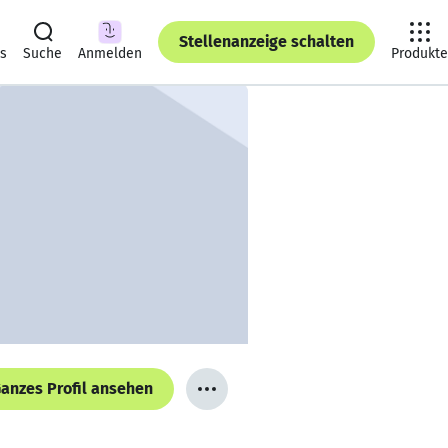
Stellenanzeige schalten
ts
Suche
Anmelden
Produkte
anzes Profil ansehen