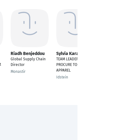
Riadh Benjeddou
Sylvia Karantani
Giovanni Hani
Global Supply Chain
TEAM LEADER
Procurement
t
Director
PROCURE TO PAY
engineer
APPAREL
Monastir
Cairo
Idstein