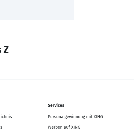
s Z
Services
eichnis
Personalgewinnung mit XING
is
Werben auf XING