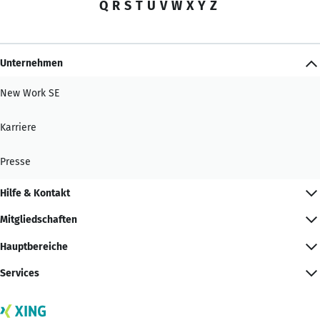
Q
R
S
T
U
V
W
X
Y
Z
Unternehmen
New Work SE
Karriere
Presse
Hilfe & Kontakt
Mitgliedschaften
Hauptbereiche
Services