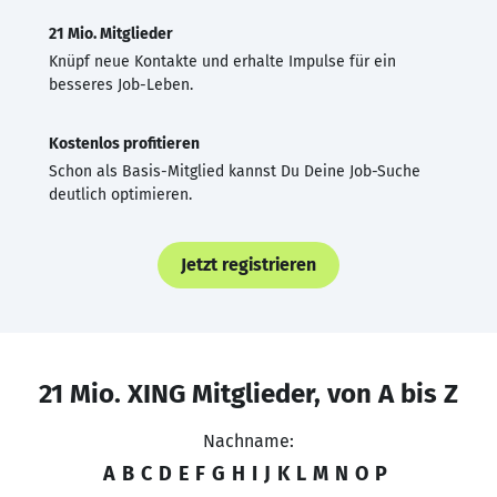
21 Mio. Mitglieder
Knüpf neue Kontakte und erhalte Impulse für ein
besseres Job-Leben.
Kostenlos profitieren
Schon als Basis-Mitglied kannst Du Deine Job-Suche
deutlich optimieren.
Jetzt registrieren
21 Mio. XING Mitglieder, von A bis Z
Nachname:
A
B
C
D
E
F
G
H
I
J
K
L
M
N
O
P