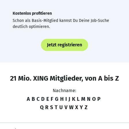
Kostenlos profitieren
Schon als Basis-Mitglied kannst Du Deine Job-Suche
deutlich optimieren.
Jetzt registrieren
21 Mio. XING Mitglieder, von A bis Z
Nachname:
A
B
C
D
E
F
G
H
I
J
K
L
M
N
O
P
Q
R
S
T
U
V
W
X
Y
Z