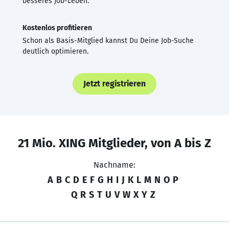
besseres Job-Leben.
Kostenlos profitieren
Schon als Basis-Mitglied kannst Du Deine Job-Suche
deutlich optimieren.
Jetzt registrieren
21 Mio. XING Mitglieder, von A bis Z
Nachname:
A
B
C
D
E
F
G
H
I
J
K
L
M
N
O
P
Q
R
S
T
U
V
W
X
Y
Z