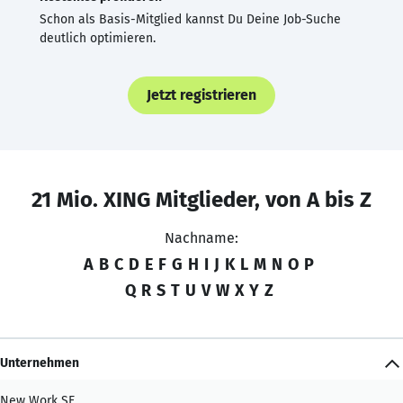
Schon als Basis-Mitglied kannst Du Deine Job-Suche
deutlich optimieren.
Jetzt registrieren
21 Mio. XING Mitglieder, von A bis Z
Nachname:
A
B
C
D
E
F
G
H
I
J
K
L
M
N
O
P
Q
R
S
T
U
V
W
X
Y
Z
Unternehmen
New Work SE