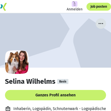
Job posten
Anmelden
Selina Wilhelms
Basis
Ganzes Profil ansehen
Inhaberin, Logopädin, Schnutenwark - Logopädische