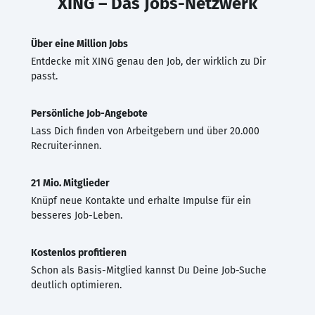
XING – Das Jobs-Netzwerk
Über eine Million Jobs
Entdecke mit XING genau den Job, der wirklich zu Dir
passt.
Persönliche Job-Angebote
Lass Dich finden von Arbeitgebern und über 20.000
Recruiter·innen.
21 Mio. Mitglieder
Knüpf neue Kontakte und erhalte Impulse für ein
besseres Job-Leben.
Kostenlos profitieren
Schon als Basis-Mitglied kannst Du Deine Job-Suche
deutlich optimieren.