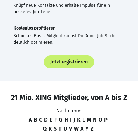
Knüpf neue Kontakte und erhalte Impulse für ein
besseres Job-Leben.
Kostenlos profitieren
Schon als Basis-Mitglied kannst Du Deine Job-Suche
deutlich optimieren.
Jetzt registrieren
21 Mio. XING Mitglieder, von A bis Z
Nachname:
A
B
C
D
E
F
G
H
I
J
K
L
M
N
O
P
Q
R
S
T
U
V
W
X
Y
Z