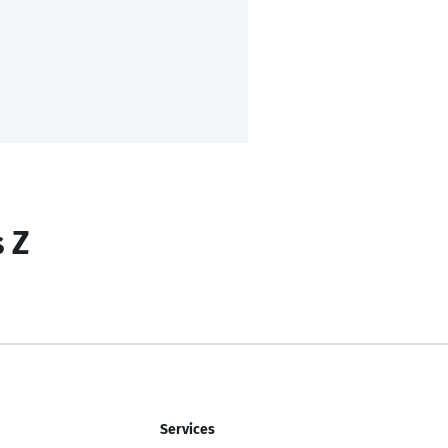
s Z
Services