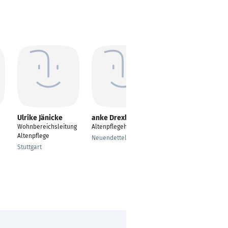
Ulrike Jänicke
anke Drexler
christian Becker
Wohnbereichsleitung
Altenpflegehelfer
Altenpflegehelfer
Altenpflege
Neuendettelsau
Karlsruhe
Stuttgart