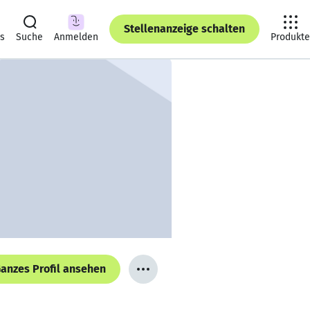
Stellenanzeige schalten
ts
Suche
Anmelden
Produkte
anzes Profil ansehen