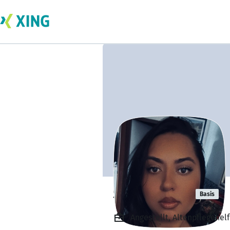
Semsi Garip
Basis
Angestellt, Altenpflegehel