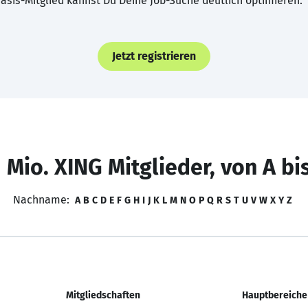
asis-Mitglied kannst Du Deine Job-Suche deutlich optimieren.
Jetzt registrieren
 Mio. XING Mitglieder, von A bi
Nachname:
A
B
C
D
E
F
G
H
I
J
K
L
M
N
O
P
Q
R
S
T
U
V
W
X
Y
Z
Mitgliedschaften
Hauptbereiche