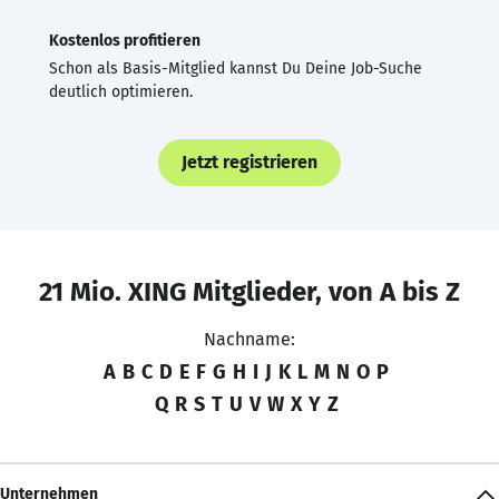
Kostenlos profitieren
Schon als Basis-Mitglied kannst Du Deine Job-Suche
deutlich optimieren.
Jetzt registrieren
21 Mio. XING Mitglieder, von A bis Z
Nachname:
A
B
C
D
E
F
G
H
I
J
K
L
M
N
O
P
Q
R
S
T
U
V
W
X
Y
Z
Unternehmen