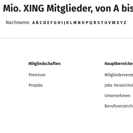
 Mio. XING Mitglieder, von A bi
Nachname:
A
B
C
D
E
F
G
H
I
J
K
L
M
N
O
P
Q
R
S
T
U
V
W
X
Y
Z
Mitgliedschaften
Hauptbereiche
Premium
Mitgliederverz
ProJobs
Jobs Verzeichn
Unternehmen
Berufsverzeich