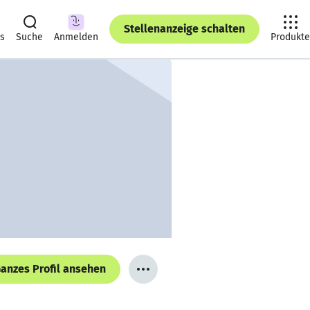
Stellenanzeige schalten
ts
Suche
Anmelden
Produkte
anzes Profil ansehen