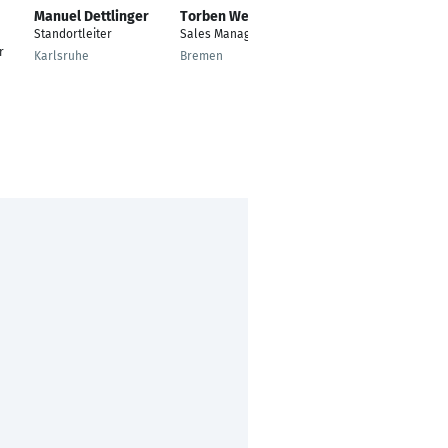
Manuel Dettlinger
Torben Weickert
Tony Zander
Standortleiter
Sales Manager
Niederlassungsleiter
r
Karlsruhe
Bremen
Möglingen