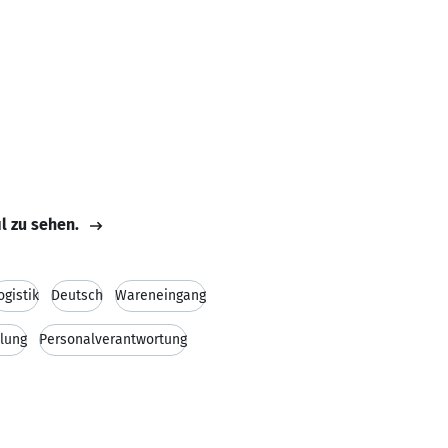
il zu sehen.
ogistik
Deutsch
Wareneingang
lung
Personalverantwortung