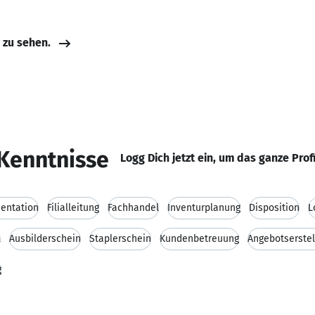
e zu sehen.
Kenntnisse
Logg Dich jetzt ein, um das ganze Prof
entation
Filialleitung
Fachhandel
Inventurplanung
Disposition
L
l
Ausbilderschein
Staplerschein
Kundenbetreuung
Angebotserstel
g