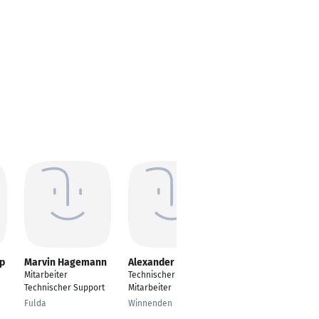
p
Marvin Hagemann
Alexander Rehm
Stephan Engel
Mitarbeiter
Technischer
technischer
Technischer Support
Mitarbeiter
Mitarbeiter Leitwarte
Fulda
Winnenden
Hünstetten