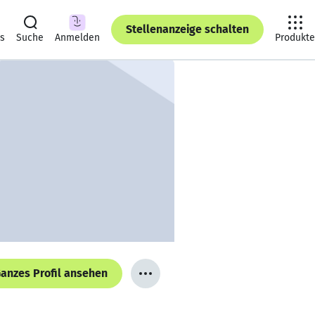
Stellenanzeige schalten
ts
Suche
Anmelden
Produkte
anzes Profil ansehen