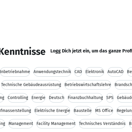
Kenntnisse
Logg Dich jetzt ein, um das ganze Prof
Inbetriebnahme
Anwendungstechnik
CAD
Elektronik
AutoCAD
Be
Technische Gebäudeausrüstung
Betriebswirtschaftslehre
Brandsch
ung
Controlling
Energie
Deutsch
Finanzbuchhaltung
SPS
Gebäud
fmasserstellung
Elektrische Energie
Baustelle
MS Office
Regelun
ing
Management
Facility Management
Technisches Verständnis
B