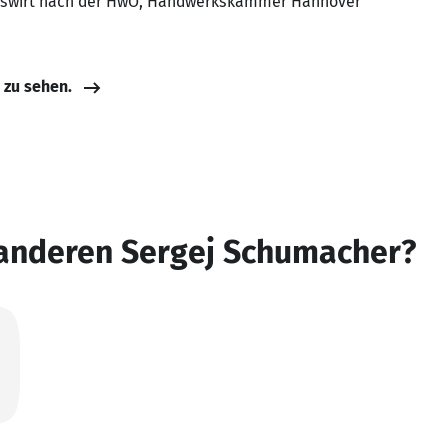
iebswirt nach der HwO, Handwerkskammer Hannover
e zu sehen.
 anderen Sergej Schumacher?