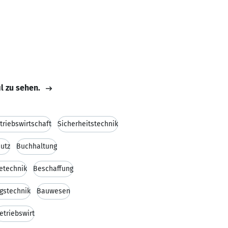
il zu sehen.
triebswirtschaft
Sicherheitstechnik
utz
Buchhaltung
etechnik
Beschaffung
gstechnik
Bauwesen
etriebswirt