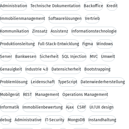
Administration
Technische Dokumentation
Backoffice
Kredit
Immobilienmanagement
Softwarelösungen
Vertrieb
Kommunikation
Zinssatz
Assistenz
Informationstechnologie
Produktionsleitung
Full-Stack-Entwicklung
Figma
Windows
Server
Bankwesen
Sicherheit
SQL Injection
MVC
Umwelt
Genauigkeit
Industrie 4.0
Datensicherheit
Bootstrapping
Problemlösung
Leidenschaft
TypeScript
Datenwiederherstellung
Mobilgerät
REST
Management
Operations Management
Informatik
Immobilienbewertung
Ajax
CSRF
UI/UX design
debug
Administrative
IT-Security
MongoDB
Instandhaltung