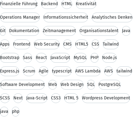
Finanzielle Führung
Backend
HTML
Kreativität
Operations Manager
Informationssicherheit
Analytisches Denken
Git
Dokumentation
Zeitmanagement
Organisationstalent
Java
Apps
Frontend
Web Security
CMS
HTML5
CSS
Tailwind
Bootstrap
Sass
React
JavaScript
MySQL
PHP
Node.js
Express.js
Scrum
Agile
typescript
AWS Lambda
AWS
tailwind
Software Development
Web
Web Design
SQL
PostgreSQL
SCSS
Next
Java-Script
CSS3
HTML 5
Wordpress Development
java
php