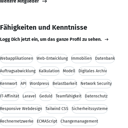
Weitere Mitglieder
Fähigkeiten und Kenntnisse
Logg Dich jetzt ein, um das ganze Profil zu sehen.
Webapplikationen
Web-Entwicklung
Immobilien
Datenbank
Auftragsabwicklung
Kalkulation
Modell
Digitales Archiv
Kennwort
API
Wordpress
Belastbarkeit
Network Security
IT-Affinität
Laravel
Geduld
Teamfähigkeit
Datenschutz
Responsive Webdesign
Tailwind CSS
Sicherheitssysteme
Rechnernetzwerke
ECMAScript
Changemanagement