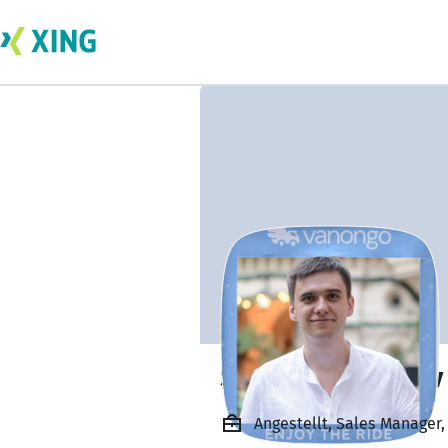
Serhii Smolenkov
Angestellt, Sales Manager