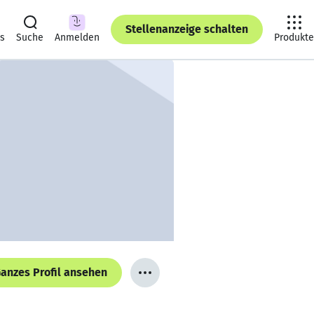
Stellenanzeige schalten
ts
Suche
Anmelden
Produkte
anzes Profil ansehen