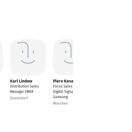
Karl Lindow
Piero Kesapli
Martin Gorny
Distribution Sales
Focus Sales Manager
Sales Manager DACH
Manager EMEA
Digital Signage
Arnsberg
Samsung
Düsseldorf
München