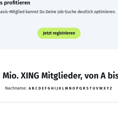
s profitieren
asis-Mitglied kannst Du Deine Job-Suche deutlich optimieren.
Jetzt registrieren
 Mio. XING Mitglieder, von A bi
Nachname:
A
B
C
D
E
F
G
H
I
J
K
L
M
N
O
P
Q
R
S
T
U
V
W
X
Y
Z