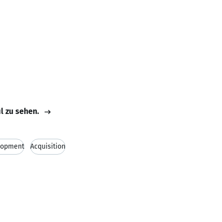
il zu sehen.
lopment
Acquisition