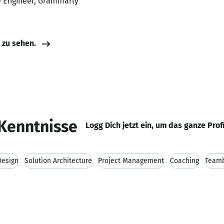
re Engineer, Grammarly
e zu sehen.
Kenntnisse
Logg Dich jetzt ein, um das ganze Prof
Design
Solution Architecture
Project Management
Coaching
Teamb