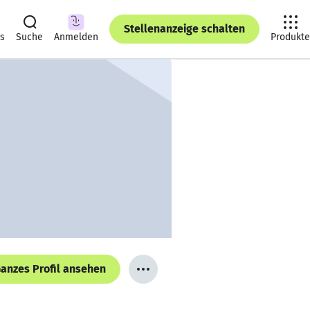
Stellenanzeige schalten
ts
Suche
Anmelden
Produkte
anzes Profil ansehen