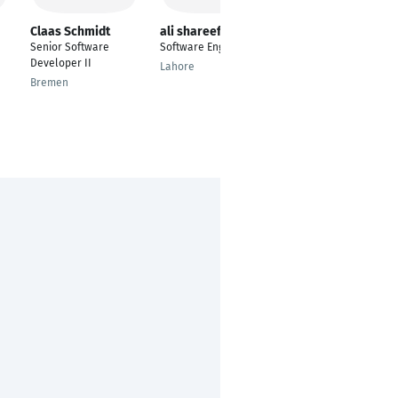
Claas Schmidt
ali shareef
Daniel Eichinger
Senior Software
Software Engineer
Software Engineer -
Developer II
Software
Lahore
Development Center
Bremen
Abensberg