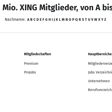
 Mio. XING Mitglieder, von A bi
Nachname:
A
B
C
D
E
F
G
H
I
J
K
L
M
N
O
P
Q
R
S
T
U
V
W
X
Y
Z
Mitgliedschaften
Hauptbereiche
Premium
Mitgliederverz
ProJobs
Jobs Verzeichn
Unternehmen
Berufsverzeich