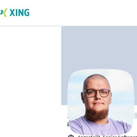
Serhii Vasylenko
is looking to socialise. 👋