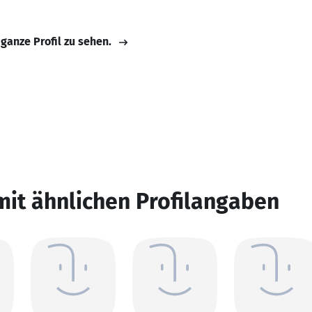
 ganze Profil zu sehen.
mit ähnlichen Profilangaben