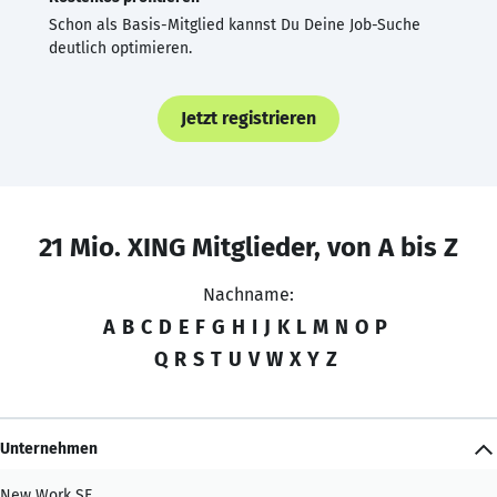
Schon als Basis-Mitglied kannst Du Deine Job-Suche
deutlich optimieren.
Jetzt registrieren
21 Mio. XING Mitglieder, von A bis Z
Nachname:
A
B
C
D
E
F
G
H
I
J
K
L
M
N
O
P
Q
R
S
T
U
V
W
X
Y
Z
Unternehmen
New Work SE