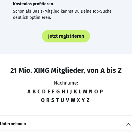
Kostenlos profitieren
Schon als Basis-Mitglied kannst Du Deine Job-Suche
deutlich optimieren.
Jetzt registrieren
21 Mio. XING Mitglieder, von A bis Z
Nachname:
A
B
C
D
E
F
G
H
I
J
K
L
M
N
O
P
Q
R
S
T
U
V
W
X
Y
Z
Unternehmen