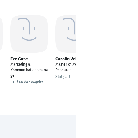
Eve Guse
Carolin Vollmar
Annika Guse
Marketing &
Master of Media
Marketing Managerin
Kommunikationsmana
Research
Communication Retail
ger
Stuttgart
Frankfurt Am Main
Lauf an der Pegnitz