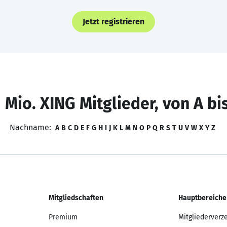
Jetzt registrieren
 Mio. XING Mitglieder, von A bi
Nachname:
A
B
C
D
E
F
G
H
I
J
K
L
M
N
O
P
Q
R
S
T
U
V
W
X
Y
Z
Mitgliedschaften
Hauptbereiche
Premium
Mitgliederverz