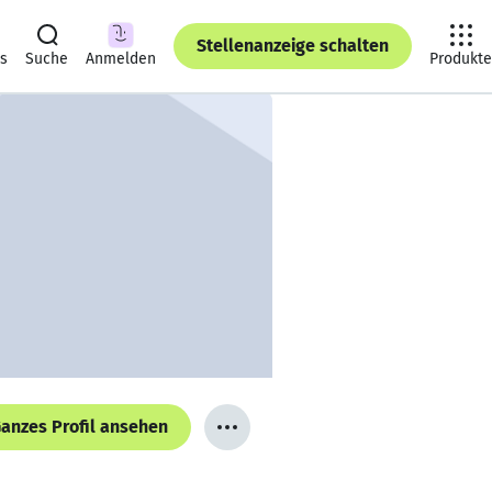
Stellenanzeige schalten
ts
Suche
Anmelden
Produkte
anzes Profil ansehen