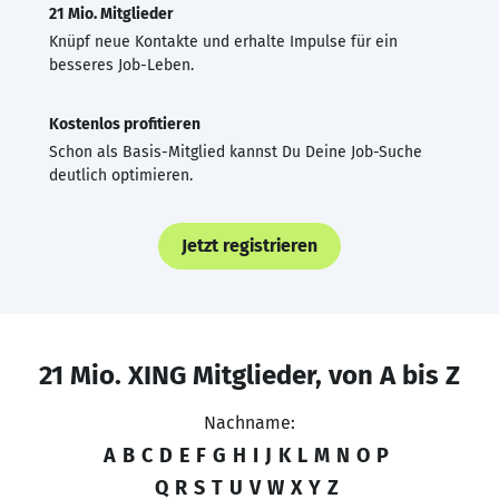
21 Mio. Mitglieder
Knüpf neue Kontakte und erhalte Impulse für ein
besseres Job-Leben.
Kostenlos profitieren
Schon als Basis-Mitglied kannst Du Deine Job-Suche
deutlich optimieren.
Jetzt registrieren
21 Mio. XING Mitglieder, von A bis Z
Nachname:
A
B
C
D
E
F
G
H
I
J
K
L
M
N
O
P
Q
R
S
T
U
V
W
X
Y
Z