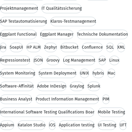
Projektmanagement
IT Qualitätssicherung
SAP Testautomatisierung
Klaros-Testmanagement
Eggplant Functional
Eggplant Manager
Technische Dokumentation
Jira
SoapUI
HP ALM
Zephyr
Bitbucket
Confluence
SQL
XML
Regressionstest
JSON
Groovy
Log Management
SAP
Linux
System Monitoring
System Deployment
UNIX
hybris
Mac
Software-Affinität
Adobe InDesign
Graylog
Splunk
Business Analyst
Product Information Management
PIM
International Software Testing Qualifications Boar
Mobile Testing
Appium
Katalon Studio
iOS
Application testing
UI Testing
UFT