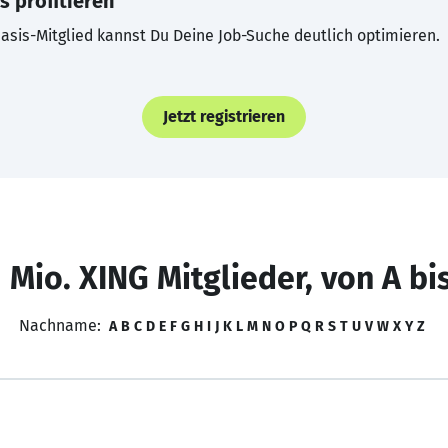
s profitieren
asis-Mitglied kannst Du Deine Job-Suche deutlich optimieren.
Jetzt registrieren
 Mio. XING Mitglieder, von A bi
Nachname:
A
B
C
D
E
F
G
H
I
J
K
L
M
N
O
P
Q
R
S
T
U
V
W
X
Y
Z