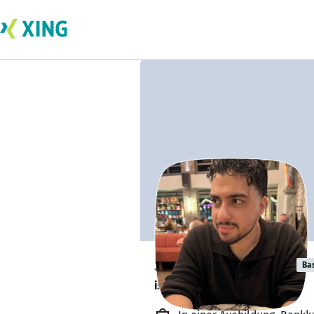
Serzan Yildirim
Ba
ist offen für Projekte. 🔎