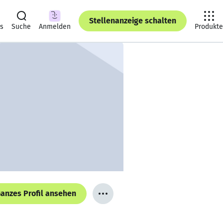
Stellenanzeige schalten
ts
Suche
Anmelden
Produkte
anzes Profil ansehen