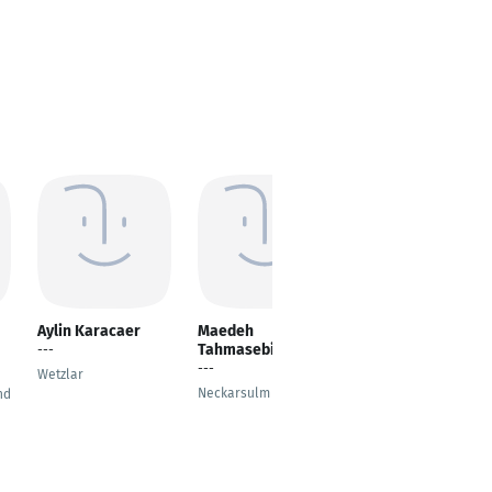
Aylin Karacaer
Maedeh
Veronika Blöchl
Tahmasebi
---
Bankkauffrau
---
Wetzlar
München
Neckarsulm
nd