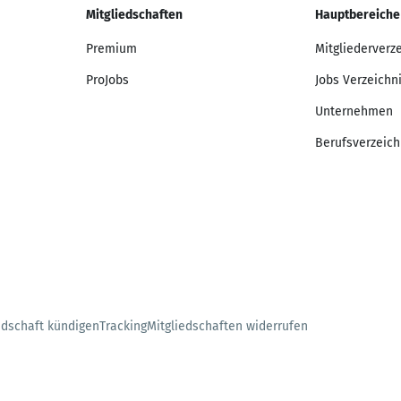
Mitgliedschaften
Hauptbereiche
Premium
Mitgliederverz
ProJobs
Jobs Verzeichn
Unternehmen
Berufsverzeich
edschaft kündigen
Tracking
Mitgliedschaften widerrufen