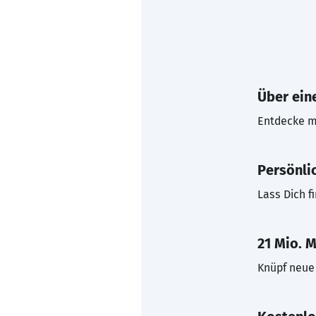
Über eine
Entdecke mi
Persönli
Lass Dich f
21 Mio. M
Knüpf neue 