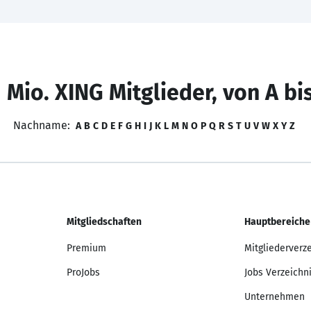
 Mio. XING Mitglieder, von A bi
Nachname:
A
B
C
D
E
F
G
H
I
J
K
L
M
N
O
P
Q
R
S
T
U
V
W
X
Y
Z
Mitgliedschaften
Hauptbereiche
Premium
Mitgliederverz
ProJobs
Jobs Verzeichn
Unternehmen