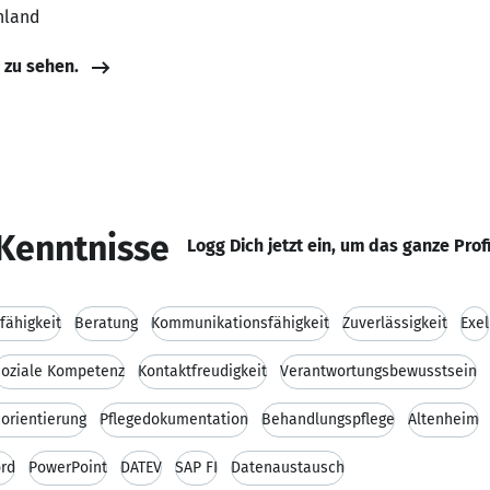
hland
e zu sehen.
Kenntnisse
Logg Dich jetzt ein, um das ganze Prof
fähigkeit
Beratung
Kommunikationsfähigkeit
Zuverlässigkeit
Exel
Soziale Kompetenz
Kontaktfreudigkeit
Verantwortungsbewusstsein
orientierung
Pflegedokumentation
Behandlungspflege
Altenheim
ord
PowerPoint
DATEV
SAP FI
Datenaustausch