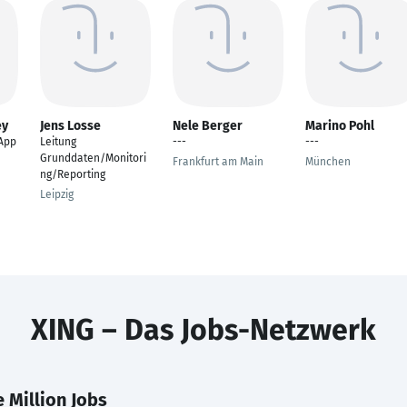
ey
Jens Losse
Nele Berger
Marino Pohl
 App
Leitung
---
---
Grunddaten/Monitori
Frankfurt am Main
München
ng/Reporting
Leipzig
XING – Das Jobs-Netzwerk
 Million Jobs