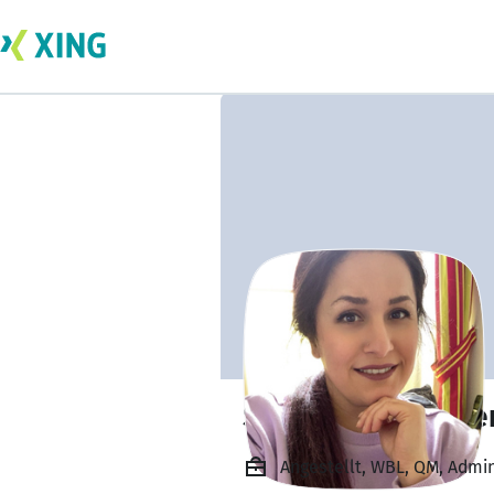
Sevcan Mackense
Angestellt, WBL, QM, Admin