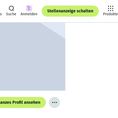
Stellenanzeige schalten
ts
Suche
Anmelden
Produkte
anzes Profil ansehen