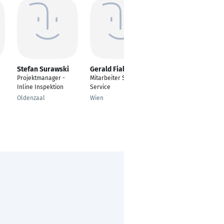
Stefan Surawski
Gerald Fiala
Katrin Schmidt
Projektmanager -
Mitarbeiter Sales
---
Inline Inspektion
Service
Bremen
Oldenzaal
Wien