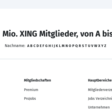
 Mio. XING Mitglieder, von A bi
Nachname:
A
B
C
D
E
F
G
H
I
J
K
L
M
N
O
P
Q
R
S
T
U
V
W
X
Y
Z
Mitgliedschaften
Hauptbereiche
Premium
Mitgliederverz
ProJobs
Jobs Verzeichn
Unternehmen