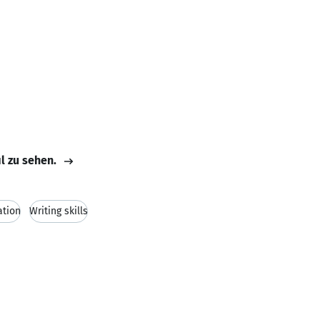
il zu sehen.
ation
Writing skills