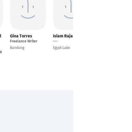
l
Gina Torres
Islam Rajap
Gaston Sanders
Freelance Writer
---
Author
Bandung
Egypt Lake
Houston
fe