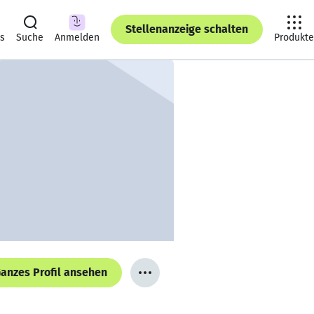
Stellenanzeige schalten
ts
Suche
Anmelden
Produkte
anzes Profil ansehen