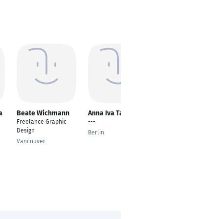
a
Beate Wichmann
Anna Iva Tanasova
Nayun Kim
Freelance Graphic
---
Graphic Designer
Design
Berlin
Munich
Vancouver