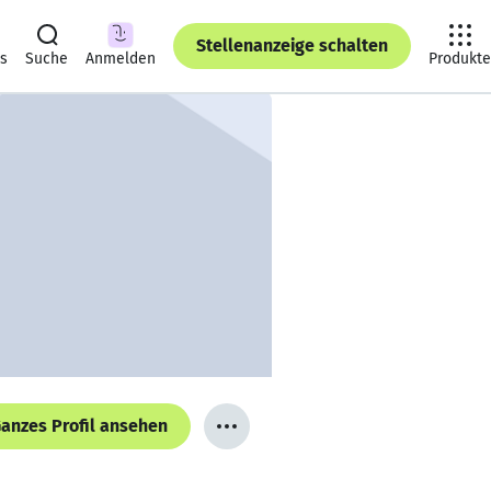
Stellenanzeige schalten
ts
Suche
Anmelden
Produkte
anzes Profil ansehen