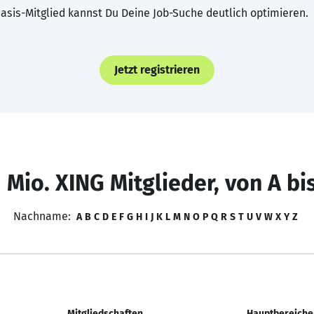
asis-Mitglied kannst Du Deine Job-Suche deutlich optimieren.
Jetzt registrieren
 Mio. XING Mitglieder, von A bi
Nachname:
A
B
C
D
E
F
G
H
I
J
K
L
M
N
O
P
Q
R
S
T
U
V
W
X
Y
Z
Mitgliedschaften
Hauptbereiche