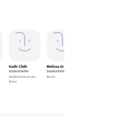
Kadir Cildir
Melissa Granzow
Johannes Löschner
Sozialarbeiter
Sozialarbeiterin
Arbeitsbereichsleitun
g Offene Kinder- und
Heidenheim an der
Berlin
Jugendarbeit und
Brenz
Migration
Frankfurt Am Main