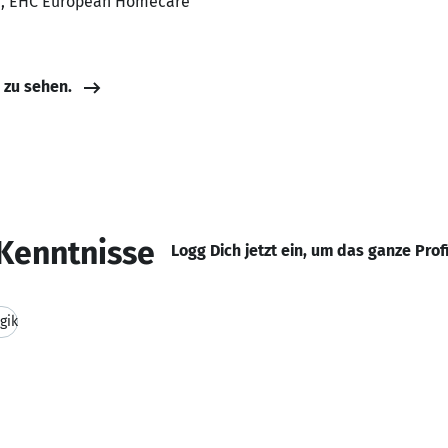
ge, EHC European Homecare
e zu sehen.
Kenntnisse
Logg Dich jetzt ein, um das ganze Prof
gik