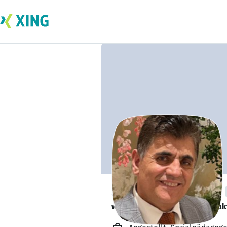
Shafique Ahmadi
würde sich über soziale Kontak