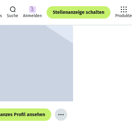
Stellenanzeige schalten
ts
Suche
Anmelden
Produkte
anzes Profil ansehen