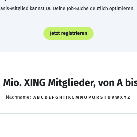
asis-Mitglied kannst Du Deine Job-Suche deutlich optimieren.
Jetzt registrieren
 Mio. XING Mitglieder, von A bi
Nachname:
A
B
C
D
E
F
G
H
I
J
K
L
M
N
O
P
Q
R
S
T
U
V
W
X
Y
Z