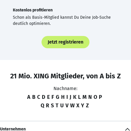
Kostenlos profitieren
Schon als Basis-Mitglied kannst Du Deine Job-Suche
deutlich optimieren.
Jetzt registrieren
21 Mio. XING Mitglieder, von A bis Z
Nachname:
A
B
C
D
E
F
G
H
I
J
K
L
M
N
O
P
Q
R
S
T
U
V
W
X
Y
Z
Unternehmen