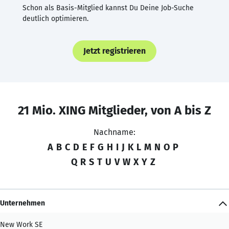
Schon als Basis-Mitglied kannst Du Deine Job-Suche
deutlich optimieren.
Jetzt registrieren
21 Mio. XING Mitglieder, von A bis Z
Nachname:
A
B
C
D
E
F
G
H
I
J
K
L
M
N
O
P
Q
R
S
T
U
V
W
X
Y
Z
Unternehmen
New Work SE