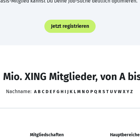
asis-Mitglied kannst Du Deine Job-Suche deutlich optimieren.
Jetzt registrieren
 Mio. XING Mitglieder, von A bi
Nachname:
A
B
C
D
E
F
G
H
I
J
K
L
M
N
O
P
Q
R
S
T
U
V
W
X
Y
Z
Mitgliedschaften
Hauptbereiche