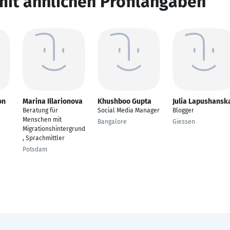
mit ähnlichen Profilangaben
on
Marina Illarionova
Khushboo Gupta
Julia Lapushansk
Beratung für
Social Media Manager
Blogger
Menschen mit
Bangalore
Giessen
Migrationshintergrund
, Sprachmittler
Potsdam