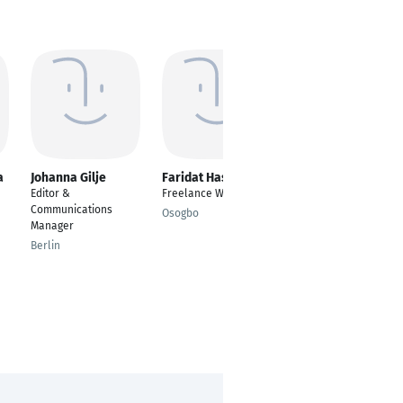
a
Johanna Gilje
Faridat Hassan
Gaurav Kataria
Editor &
Freelance Writer
Content Manager
Communications
total TQM KM Learning
Osogbo
Manager
Methodologie
Berlin
Wien