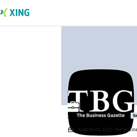
Shailesh Kumar
Ba
Angestellt, CEO, The Busin