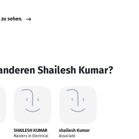
e zu sehen.
 anderen Shailesh Kumar?
SHAILESH KUMAR
shailesh Kumar
Masters in Electrical
Associate