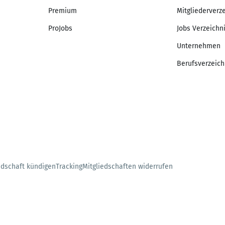
Premium
Mitgliederverz
ProJobs
Jobs Verzeichn
Unternehmen
Berufsverzeich
edschaft kündigen
Tracking
Mitgliedschaften widerrufen