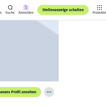
Stellenanzeige schalten
ts
Suche
Anmelden
Produkte
anzes Profil ansehen