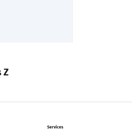
s Z
Services