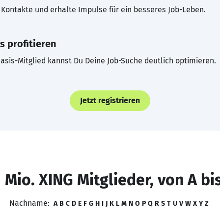
Kontakte und erhalte Impulse für ein besseres Job-Leben.
s profitieren
asis-Mitglied kannst Du Deine Job-Suche deutlich optimieren.
Jetzt registrieren
 Mio. XING Mitglieder, von A bi
Nachname:
A
B
C
D
E
F
G
H
I
J
K
L
M
N
O
P
Q
R
S
T
U
V
W
X
Y
Z