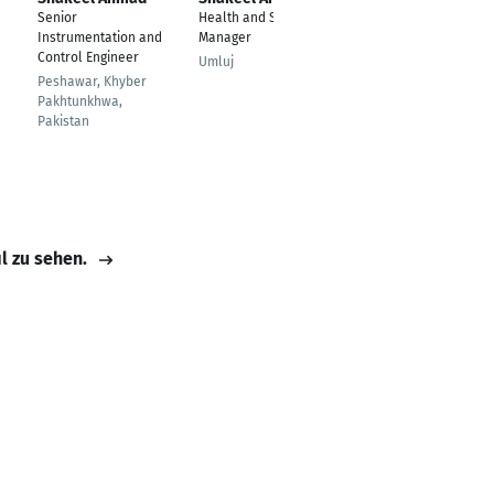
Senior
Health and Safety
Instrumentation and
Manager
Control Engineer
Umluj
Peshawar, Khyber
Pakhtunkhwa,
Pakistan
il zu sehen.