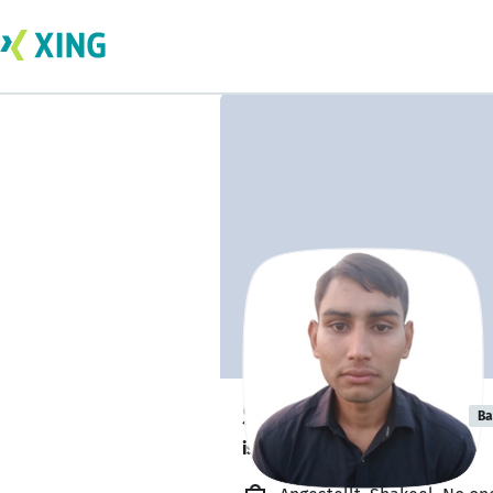
Shakeel Ahmad
Ba
is staying at home. 🏡