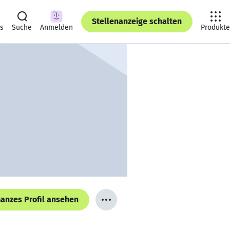
Stellenanzeige schalten
ts
Suche
Anmelden
Produkte
anzes Profil ansehen