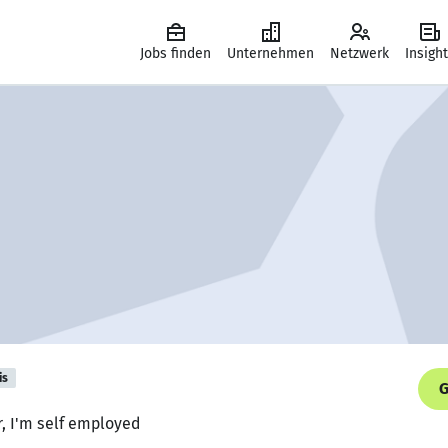
Jobs finden
Unternehmen
Netzwerk
Insigh
is
G
, I'm self employed