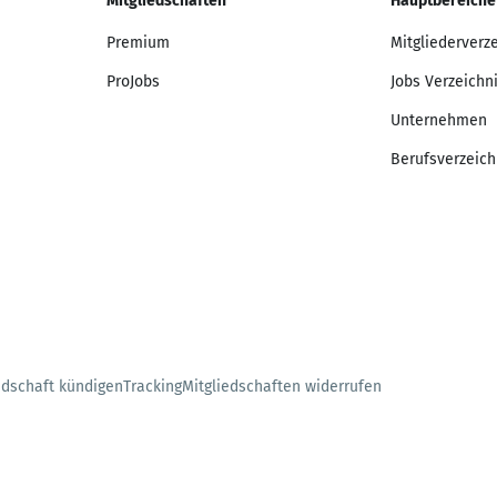
Mitgliedschaften
Hauptbereiche
Premium
Mitgliederverz
ProJobs
Jobs Verzeichn
Unternehmen
Berufsverzeich
edschaft kündigen
Tracking
Mitgliedschaften widerrufen