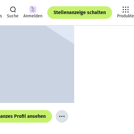
Stellenanzeige schalten
ts
Suche
Anmelden
Produkte
anzes Profil ansehen