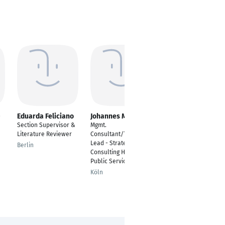
-
Eduarda Feliciano
Johannes Meuer
Isaac Adaora
Section Supervisor &
Mgmt.
Masters of Public
Literature Reviewer
Consultant/Team
Health
Lead - Strategy &
Berlin
Hamburg
Consulting Health and
Public Service
Köln