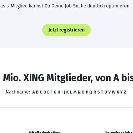
asis-Mitglied kannst Du Deine Job-Suche deutlich optimieren.
Jetzt registrieren
 Mio. XING Mitglieder, von A bi
Nachname:
A
B
C
D
E
F
G
H
I
J
K
L
M
N
O
P
Q
R
S
T
U
V
W
X
Y
Z