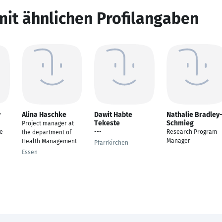
mit ähnlichen Profilangaben
y
Alina Haschke
Dawit Habte
Nathalie Bradley
Tekeste
Schmieg
Project manager at
e
---
Research Program
the department of
Manager
Health Management
Pfarrkirchen
Essen