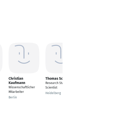
Christian
Thomas Schwarzl
Michael Lebacher
Kaufmann
Research Staff
Research Scientist -
Wissenschaftlicher
Scientist
Applied Data Science
Mitarbeiter
Heidelberg
München
Berlin