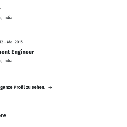
r
, India
12 - Mai 2015
ent Engineer
, India
 ganze Profil zu sehen.
ore