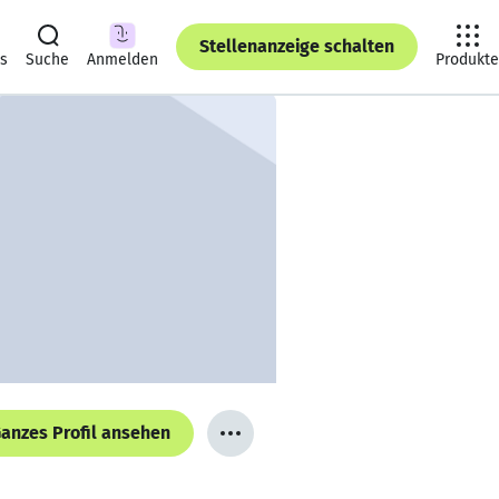
Stellenanzeige schalten
ts
Suche
Anmelden
Produkte
anzes Profil ansehen