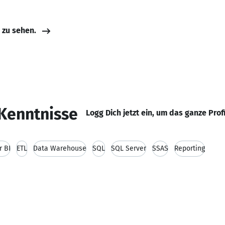
e zu sehen.
Kenntnisse
Logg Dich jetzt ein, um das ganze Prof
r BI
ETL
Data Warehouse
SQL
SQL Server
SSAS
Reporting