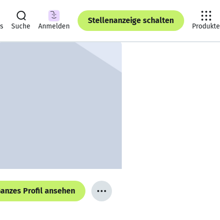
Stellenanzeige schalten
ts
Suche
Anmelden
Produkte
anzes Profil ansehen