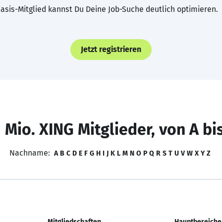
asis-Mitglied kannst Du Deine Job-Suche deutlich optimieren.
Jetzt registrieren
 Mio. XING Mitglieder, von A bi
Nachname:
A
B
C
D
E
F
G
H
I
J
K
L
M
N
O
P
Q
R
S
T
U
V
W
X
Y
Z
Mitgliedschaften
Hauptbereiche