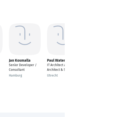
Jan Kosmalla
Paul Water
Jean-Edouard Le
Vaillant
Senior Developer /
IT Architect and BI
Demand and Supply
Consultant
Architect & Specialist
Planner, BI Analyst
Hamburg
Utrecht
Frankfurt am Main