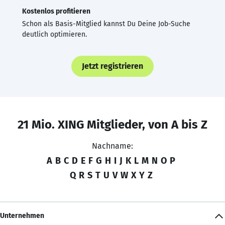
Kostenlos profitieren
Schon als Basis-Mitglied kannst Du Deine Job-Suche
deutlich optimieren.
Jetzt registrieren
21 Mio. XING Mitglieder, von A bis Z
Nachname:
A
B
C
D
E
F
G
H
I
J
K
L
M
N
O
P
Q
R
S
T
U
V
W
X
Y
Z
Unternehmen