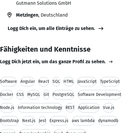
Gutmann Solutions GmbH
Metzingen
, Deutschland
Logg Dich ein, um alle Einträge zu sehen.
Fähigkeiten und Kenntnisse
Logg Dich jetzt ein, um das ganze Profil zu sehen.
Software
Angular
React
SQL
HTML
JavaScript
TypeScript
Docker
CSS
MySQL
Git
PostgreSQL
Software Development
Node.js
Information technology
REST
Application
Vue.js
Bootstrap
Next.js
Jest
Express.js
aws lambda
dynamodb