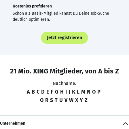
Kostenlos profitieren
Schon als Basis-Mitglied kannst Du Deine Job-Suche
deutlich optimieren.
Jetzt registrieren
21 Mio. XING Mitglieder, von A bis Z
Nachname:
A
B
C
D
E
F
G
H
I
J
K
L
M
N
O
P
Q
R
S
T
U
V
W
X
Y
Z
Unternehmen