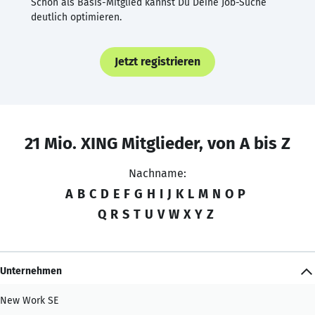
Schon als Basis-Mitglied kannst Du Deine Job-Suche
deutlich optimieren.
Jetzt registrieren
21 Mio. XING Mitglieder, von A bis Z
Nachname:
A
B
C
D
E
F
G
H
I
J
K
L
M
N
O
P
Q
R
S
T
U
V
W
X
Y
Z
Unternehmen
New Work SE