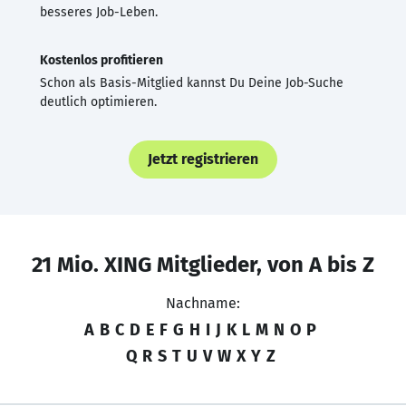
besseres Job-Leben.
Kostenlos profitieren
Schon als Basis-Mitglied kannst Du Deine Job-Suche
deutlich optimieren.
Jetzt registrieren
21 Mio. XING Mitglieder, von A bis Z
Nachname:
A
B
C
D
E
F
G
H
I
J
K
L
M
N
O
P
Q
R
S
T
U
V
W
X
Y
Z