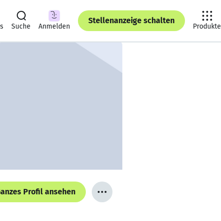
Stellenanzeige schalten
ts
Suche
Anmelden
Produkte
anzes Profil ansehen