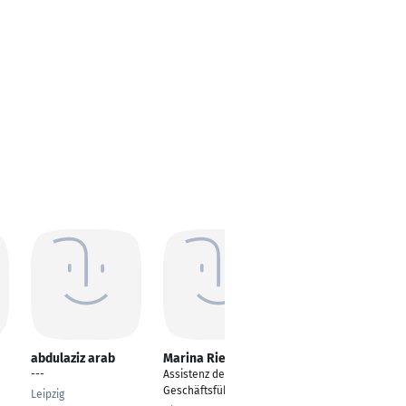
abdulaziz arab
Marina Riegger
Andrej Schäfer
---
Assistenz der
Kundenbetreuer
Geschäftsführung
Leipzig
Stuttgart