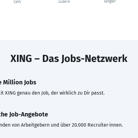
Tangier
Lyss
Luzern
XING – Das Jobs-Netzwerk
 Million Jobs
t XING genau den Job, der wirklich zu Dir passt.
che Job-Angebote
inden von Arbeitgebern und über 20.000 Recruiter·innen.