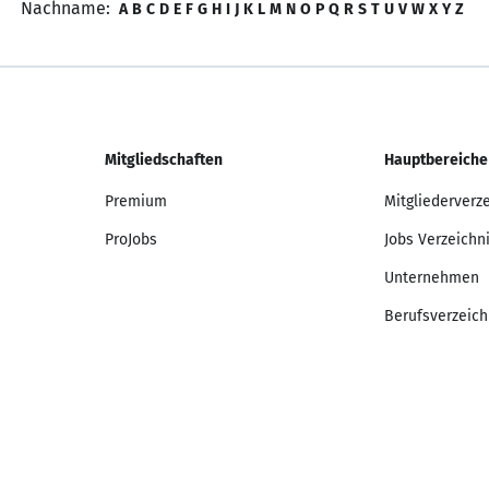
Nachname:
A
B
C
D
E
F
G
H
I
J
K
L
M
N
O
P
Q
R
S
T
U
V
W
X
Y
Z
Mitgliedschaften
Hauptbereiche
Premium
Mitgliederverz
ProJobs
Jobs Verzeichn
Unternehmen
Berufsverzeich