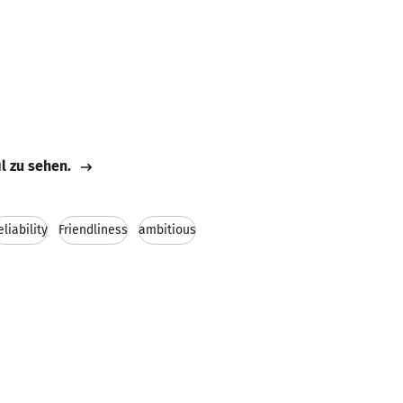
il zu sehen.
eliability
Friendliness
ambitious