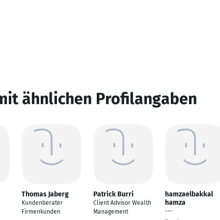
mit ähnlichen Profilangaben
Thomas Jaberg
Patrick Burri
hamzaelbakkal
hamza
Kundenberater
Client Advisor Wealth
---
Firmenkunden
Management