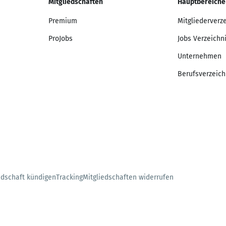
Mitgliedschaften
Hauptbereiche
Premium
Mitgliederverz
ProJobs
Jobs Verzeichn
Unternehmen
Berufsverzeich
edschaft kündigen
Tracking
Mitgliedschaften widerrufen