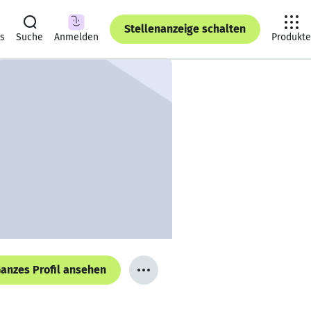
Stellenanzeige schalten
ts
Suche
Anmelden
Produkte
anzes Profil ansehen