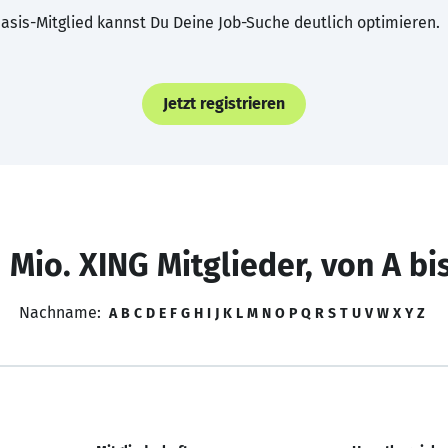
asis-Mitglied kannst Du Deine Job-Suche deutlich optimieren.
Jetzt registrieren
 Mio. XING Mitglieder, von A bi
Nachname:
A
B
C
D
E
F
G
H
I
J
K
L
M
N
O
P
Q
R
S
T
U
V
W
X
Y
Z