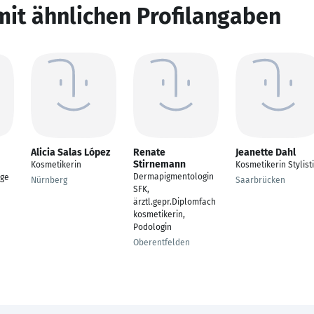
mit ähnlichen Profilangaben
Alicia Salas López
Renate
Jeanette Dahl
Stirnemann
Kosmetikerin
Kosmetikerin Stylist
Dermapigmentologin
age
Nürnberg
Saarbrücken
SFK,
ärztl.gepr.Diplomfach
kosmetikerin,
Podologin
Oberentfelden