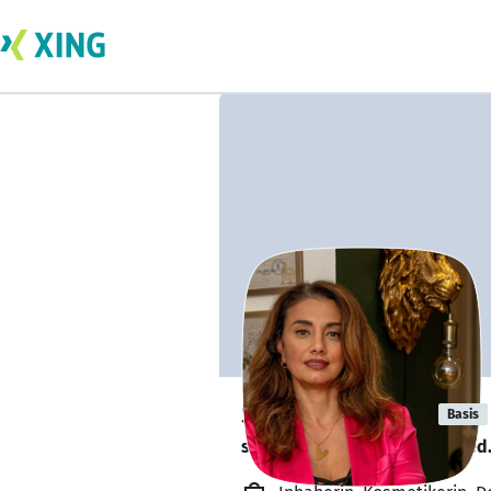
Shila Dadashi
Basis
sucht ein neues Team-Mitglied