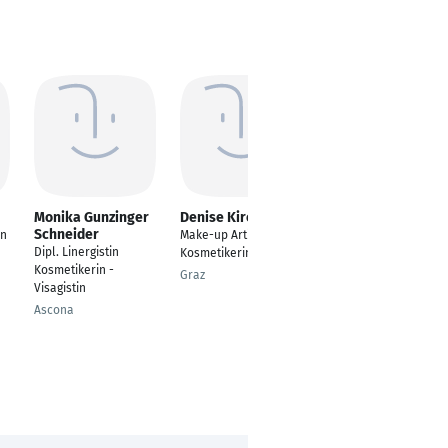
Monika Gunzinger
Denise Kirchweger
Vivien Cimbal
Schneider
in
Make-up Artist &
Kosmetikerin/
Dipl. Linergistin
Kosmetikerin
Pigmentistin/
Kosmetikerin -
Lashstylistin/
Graz
Visagistin
Nageldesignerin
Ascona
Kempen