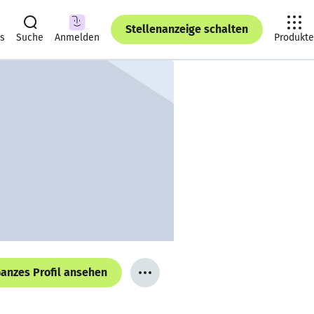
Stellenanzeige schalten
ts
Suche
Anmelden
Produkte
anzes Profil ansehen