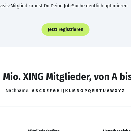
asis-Mitglied kannst Du Deine Job-Suche deutlich optimieren.
Jetzt registrieren
 Mio. XING Mitglieder, von A bi
Nachname:
A
B
C
D
E
F
G
H
I
J
K
L
M
N
O
P
Q
R
S
T
U
V
W
X
Y
Z