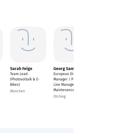
Sarah Feige
Georg Samoilov
Marcela Sanchez
Team Lead
European Distribution
Administrative
(Photovoltaik & E-
Manager / Product
Director
Bikes)
Line Manager Mould
Bogotá
Maintenance
München
Olching