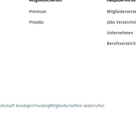
Mitgliedschaften
Hauptbereiche
Premium
Mitgliederverz
ProJobs
Jobs Verzeichn
Unternehmen
Berufsverzeich
edschaft kündigen
Tracking
Mitgliedschaften widerrufen