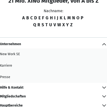
21 Mio. XING Mitglieder, von A bis Z
Nachname:
A
B
C
D
E
F
G
H
I
J
K
L
M
N
O
P
Q
R
S
T
U
V
W
X
Y
Z
Unternehmen
New Work SE
Karriere
Presse
Hilfe & Kontakt
Mitgliedschaften
Hauptbereiche