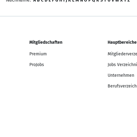
A
B
C
D
E
F
G
H
I
J
K
L
M
N
O
P
Q
R
S
T
U
V
W
X
Y
Z
Mitgliedschaften
Hauptbereiche
Premium
Mitgliederverz
ProJobs
Jobs Verzeichn
Unternehmen
Berufsverzeich