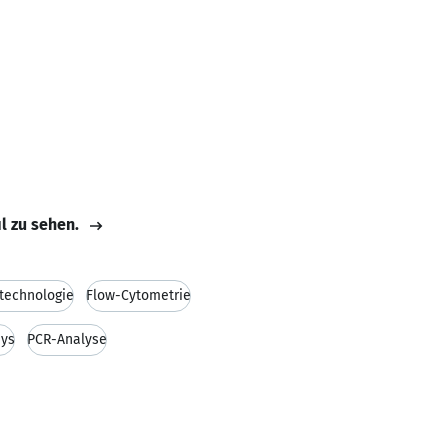
il zu sehen.
technologie
Flow-Cytometrie
ays
PCR-Analyse