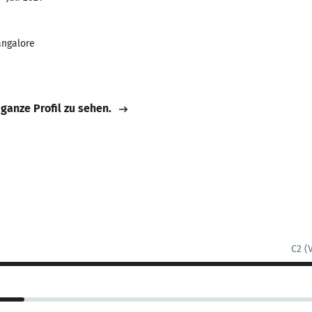
angalore
 ganze Profil zu sehen.
C2 (