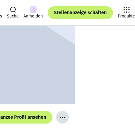
Stellenanzeige schalten
ts
Suche
Anmelden
Produkte
anzes Profil ansehen