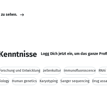
e zu sehen.
Kenntnisse
Logg Dich jetzt ein, um das ganze Prof
Forschung und Entwicklung
zellenkultur
Immunofluoroscence
RNAi 
Biology
Human genetics
Karyotyping
Sanger sequencing
Drug ass