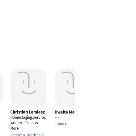
Christian Lemiesz
Dwaita Majumdar
Tobias Hustedt
Homestaging.Service.
---
Senior Consultant - AI
kaufen - "Less is
& Data Analytics
Coburg
More"
Düsseldorf
Ratingen, Nordrhein-