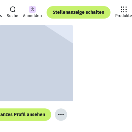
Stellenanzeige schalten
ts
Suche
Anmelden
Produkte
anzes Profil ansehen