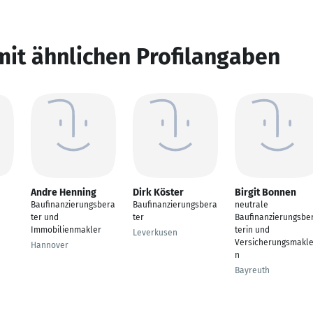
mit ähnlichen Profilangaben
Andre Henning
Dirk Köster
Birgit Bonnen
Baufinanzierungsbera
Baufinanzierungsbera
neutrale
ter und
ter
Baufinanzierungsbe
Immobilienmakler
terin und
Leverkusen
Versicherungsmakle
Hannover
n
Bayreuth