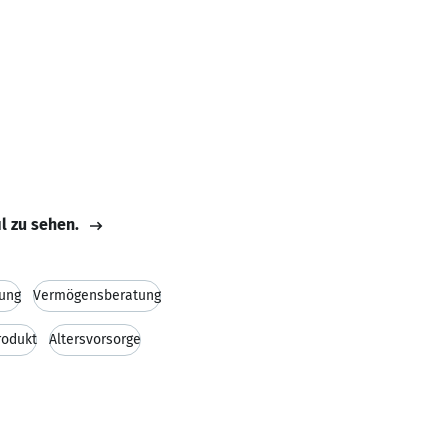
il zu sehen.
rung
Vermögensberatung
rodukt
Altersvorsorge