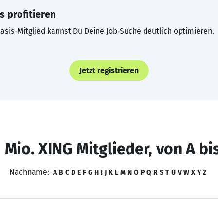
s profitieren
asis-Mitglied kannst Du Deine Job-Suche deutlich optimieren.
Jetzt registrieren
 Mio. XING Mitglieder, von A bi
Nachname:
A
B
C
D
E
F
G
H
I
J
K
L
M
N
O
P
Q
R
S
T
U
V
W
X
Y
Z