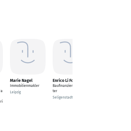
Marie Nagel
Enrico Li Fonti
Metin Zer
Immobilienmakler
Baufinanzierungsbera
Finanzberater
ra
ter
Leipzig
Mönchengladbach
Seligenstadt
ri