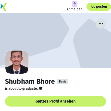
Job posten
Anmelden
Shubham Bhore
Basis
is about to graduate. 🎓
Ganzes Profil ansehen