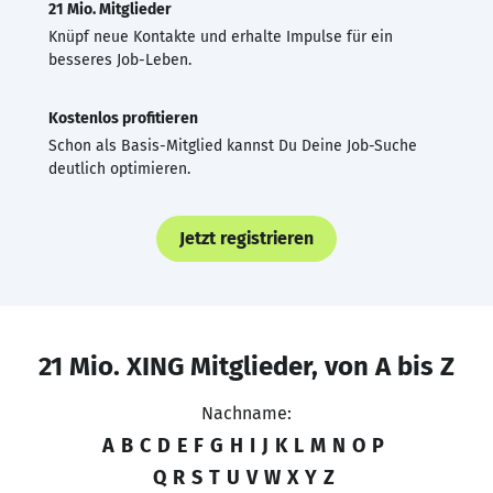
21 Mio. Mitglieder
Knüpf neue Kontakte und erhalte Impulse für ein
besseres Job-Leben.
Kostenlos profitieren
Schon als Basis-Mitglied kannst Du Deine Job-Suche
deutlich optimieren.
Jetzt registrieren
21 Mio. XING Mitglieder, von A bis Z
Nachname:
A
B
C
D
E
F
G
H
I
J
K
L
M
N
O
P
Q
R
S
T
U
V
W
X
Y
Z