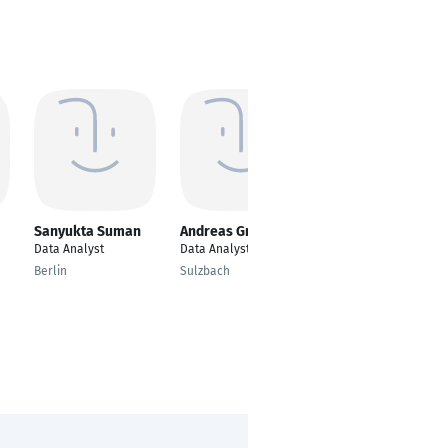
Sanyukta Suman
Andreas Griese
WASEEM AHMED
Data Analyst
Data Analyst
Data Analyst
Berlin
Sulzbach
Karachi