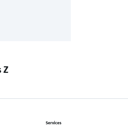
s Z
Services