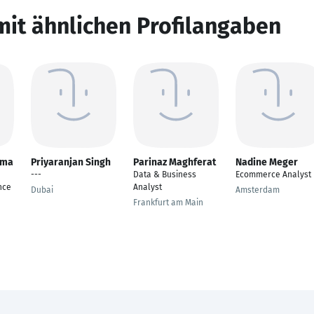
mit ähnlichen Profilangaben
ama
Priyaranjan Singh
Parinaz Maghferat
Nadine Meger
---
Data & Business
Ecommerce Analyst
nce
Analyst
Dubai
Amsterdam
Frankfurt am Main