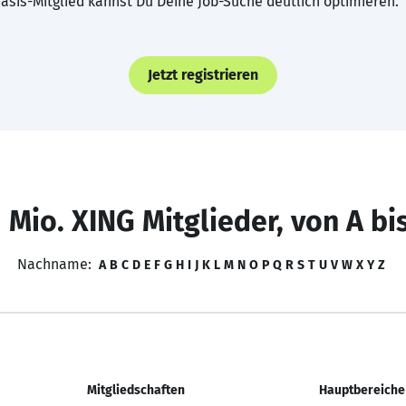
asis-Mitglied kannst Du Deine Job-Suche deutlich optimieren.
Jetzt registrieren
 Mio. XING Mitglieder, von A bi
Nachname:
A
B
C
D
E
F
G
H
I
J
K
L
M
N
O
P
Q
R
S
T
U
V
W
X
Y
Z
Mitgliedschaften
Hauptbereiche