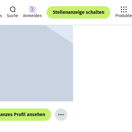
Stellenanzeige schalten
ts
Suche
Anmelden
Produkte
anzes Profil ansehen