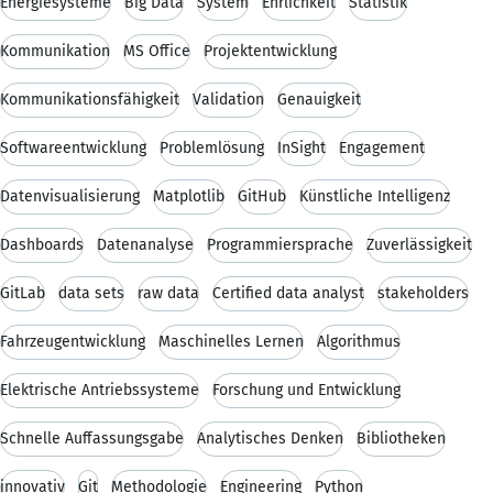
Energiesysteme
Big Data
System
Ehrlichkeit
Statistik
Kommunikation
MS Office
Projektentwicklung
Kommunikationsfähigkeit
Validation
Genauigkeit
Softwareentwicklung
Problemlösung
InSight
Engagement
Datenvisualisierung
Matplotlib
GitHub
Künstliche Intelligenz
Dashboards
Datenanalyse
Programmiersprache
Zuverlässigkeit
GitLab
data sets
raw data
Certified data analyst
stakeholders
Fahrzeugentwicklung
Maschinelles Lernen
Algorithmus
Elektrische Antriebssysteme
Forschung und Entwicklung
Schnelle Auffassungsgabe
Analytisches Denken
Bibliotheken
innovativ
Git
Methodologie
Engineering
Python