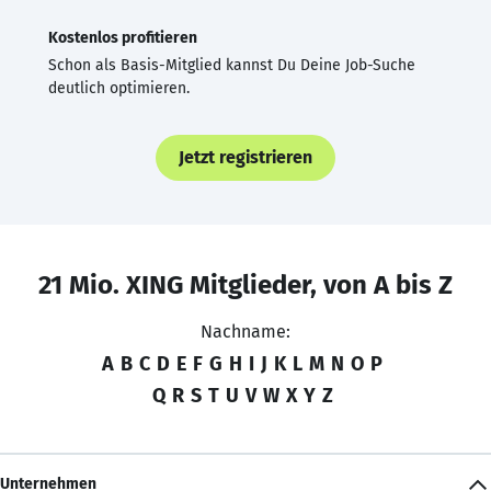
Kostenlos profitieren
Schon als Basis-Mitglied kannst Du Deine Job-Suche
deutlich optimieren.
Jetzt registrieren
21 Mio. XING Mitglieder, von A bis Z
Nachname:
A
B
C
D
E
F
G
H
I
J
K
L
M
N
O
P
Q
R
S
T
U
V
W
X
Y
Z
Unternehmen