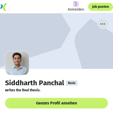
Job posten
Anmelden
Siddharth Panchal
Basis
writes the final thesis.
Ganzes Profil ansehen