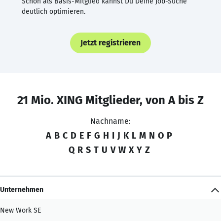
Schon als Basis-Mitglied kannst Du Deine Job-Suche
deutlich optimieren.
Jetzt registrieren
21 Mio. XING Mitglieder, von A bis Z
Nachname:
A
B
C
D
E
F
G
H
I
J
K
L
M
N
O
P
Q
R
S
T
U
V
W
X
Y
Z
Unternehmen
New Work SE