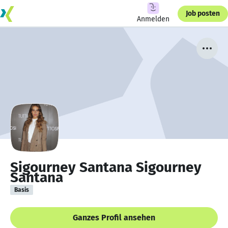
Job posten
Anmelden
Sigourney Santana Sigourney
Santana
Basis
Ganzes Profil ansehen