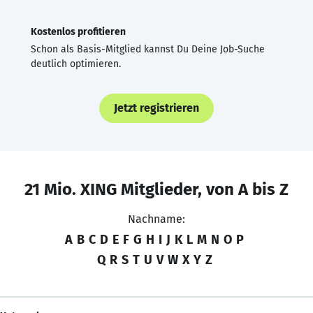
Kostenlos profitieren
Schon als Basis-Mitglied kannst Du Deine Job-Suche
deutlich optimieren.
Jetzt registrieren
21 Mio. XING Mitglieder, von A bis Z
Nachname:
A
B
C
D
E
F
G
H
I
J
K
L
M
N
O
P
Q
R
S
T
U
V
W
X
Y
Z